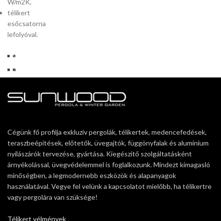
W/m2K,
télikert
esőcsatorna
lefolyóval.
Cégünk fő profilja exkluzív pergolák, télikertek, medencefedések,
teraszbeépítések, előtetők, üvegajtók, függönyfalak és alumínium
nyílászárók tervezése, gyártása. Kiegészítő szolgáltatásként
árnyékolással, üvegvédelemmel is foglalkozunk. Mindezt kimagasló
minőségben, a legmodernebb eszközök és alapanyagok
használatával. Vegye fel velünk a kapcsolatot mielőbb, ha télikertre
vagy pergolára van szüksége!
Télikert vélmények