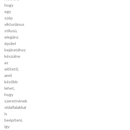
hogy
egy
szép
viktoriánus
stílusú,
elegáns
épület
bejáratához
készülne
az
előtető,
amit
később
lehet,
hogy
szeretnének
oldalfalakkal
is
beépíteni,
így