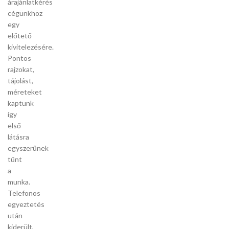
árajánlatkérés
cégünkhöz
egy
előtető
kivitelezésére.
Pontos
rajzokat,
tájolást,
méreteket
kaptunk
így
első
látásra
egyszerűnek
tűnt
a
munka.
Telefonos
egyeztetés
után
kiderült,