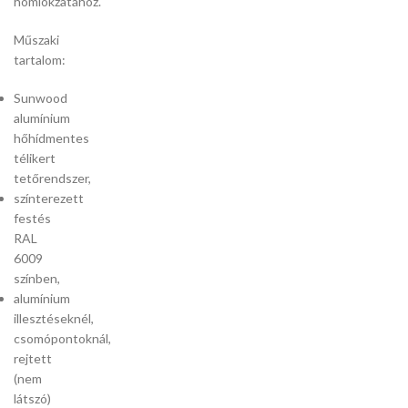
homlokzatához.
Műszaki
tartalom:
Sunwood
alumínium
hőhídmentes
télikert
tetőrendszer,
színterezett
festés
RAL
6009
színben,
alumínium
illesztéseknél,
csomópontoknál,
rejtett
(nem
látszó)