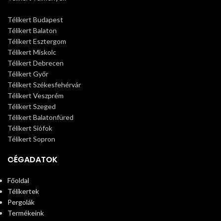
Télikert Budapest
Télikert Balaton
Télikert Esztergom
Télikert Miskolc
Télikert Debrecen
Télikert Győr
Télikert Székesfehérvár
Télikert Veszprém
Télikert Szeged
Télikert Balatonfüred
Télikert Siófok
Télikert Sopron
CÉGADATOK
Főoldal
Télikertek
Pergolák
Termékeink