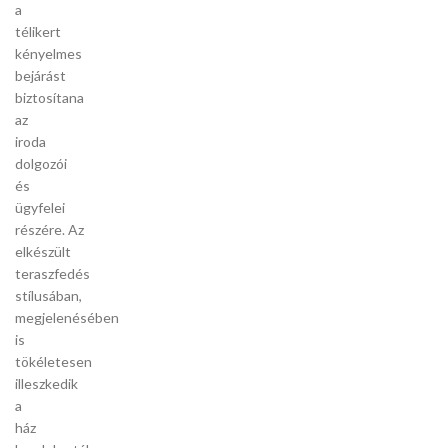
a
télikert
kényelmes
bejárást
biztosítana
az
iroda
dolgozói
és
ügyfelei
részére. Az
elkészült
teraszfedés
stílusában,
megjelenésében
is
tökéletesen
illeszkedik
a
ház