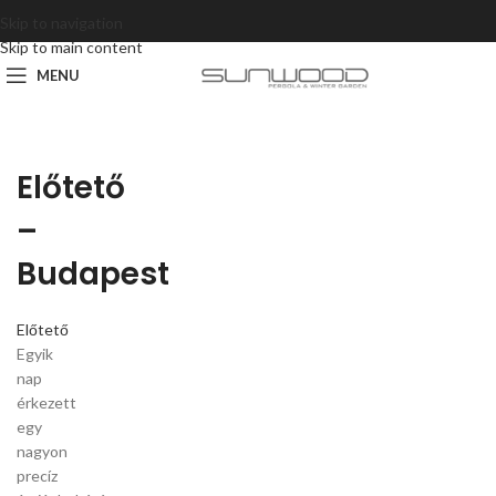
Skip to navigation
Skip to main content
MENU
Előtető
–
Budapest
Előtető
Egyik
nap
érkezett
egy
nagyon
precíz