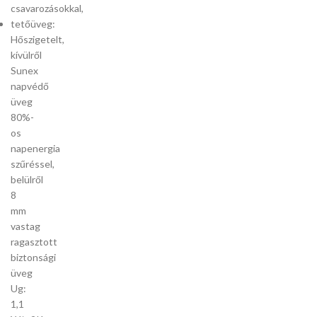
csavarozásokkal,
tetőüveg:
Hőszigetelt,
kívülről
Sunex
napvédő
üveg
80%-
os
napenergia
szűréssel,
belülről
8
mm
vastag
ragasztott
biztonsági
üveg
Ug:
1,1