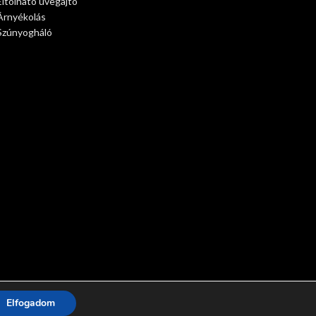
Eltolható üvegajtó
Árnyékolás
Szúnyogháló
Elfogadom