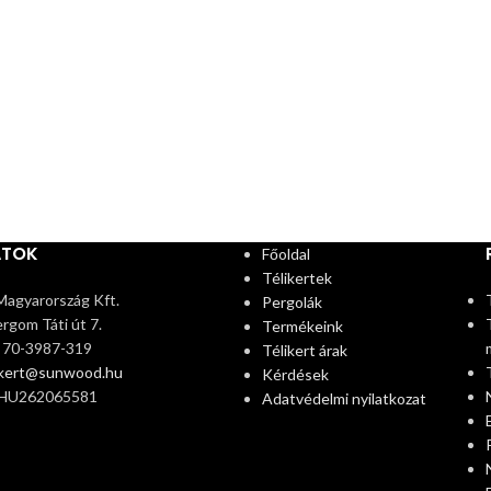
ATOK
Főoldal
Télikertek
agyarország Kft.
Pergolák
rgom Táti út 7.
Termékeink
6 70-3987-319
Télikert árak
ikert@sunwood.hu
Kérdések
 HU262065581
Adatvédelmi nyilatkozat