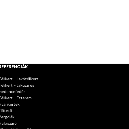
REFERENCIÁK
Télikert – Lakótélikert
Télikert – Jakuzzi és
medencefedés
Télikert – Étterem
Nyárikertek
Előtető
Pergolák
Nyílászáró