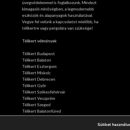
üvegvédelemmel is foglalkozunk. Mindezt
kimagasló minőségben, a legmodernebb
eszközök és alapanyagok használatával.
Vegye fel velünk a kapcsolatot mielőbb, ha
télikertre vagy pergolára van szüksége!
Télikert vélmények
Télikert Budapest
Télikert Balaton
Télikert Esztergom
Télikert Miskolc
Télikert Debrecen
Télikert Győr
Télikert Székesfehérvár
Télikert Veszprém
Télikert Szeged
Télikert Balatonfüred
Télikert Siófok
Télikert Sopron
Sütiket használu