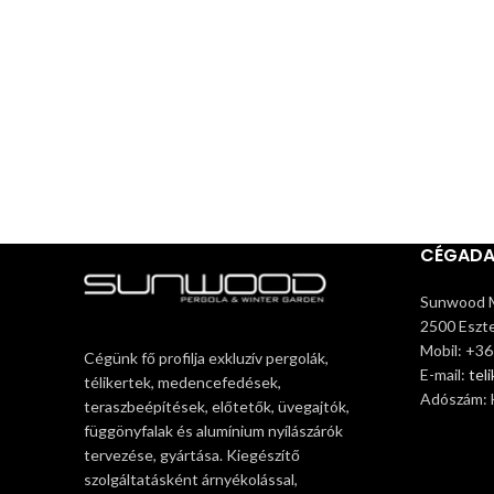
CÉGAD
Sunwood M
2500 Eszte
Mobil: +3
Cégünk fő profilja exkluzív pergolák,
E-mail:
tel
télikertek, medencefedések,
Adószám:
teraszbeépítések, előtetők, üvegajtók,
függönyfalak és alumínium nyílászárók
tervezése, gyártása. Kiegészítő
szolgáltatásként árnyékolással,