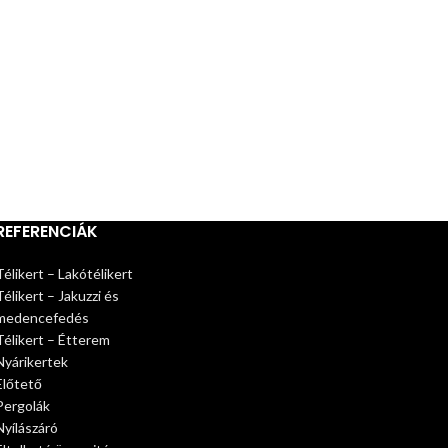
REFERENCIÁK
Télikert – Lakótélikert
Télikert – Jakuzzi és
medencefedés
Télikert – Étterem
Nyárikertek
Előtető
Pergolák
Nyílászáró