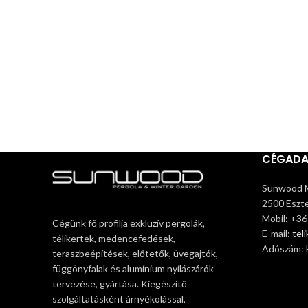
CÉGAD
Sunwood M
2500 Eszte
Mobil: +3
Cégünk fő profilja exkluzív pergolák,
E-mail:
tel
télikertek, medencefedések,
Adószám:
teraszbeépítések, előtetők, üvegajtók,
függönyfalak és alumínium nyílászárók
tervezése, gyártása. Kiegészítő
szolgáltatásként árnyékolással,