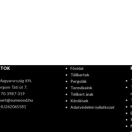
ATOK
Főoldal
Télikertek
agyarország Kft.
Pergolák
rgom Táti út 7.
Termékeink
6 70-3987-319
Télikert árak
ikert@sunwood.hu
Kérdések
 HU262065581
Adatvédelmi nyilatkozat