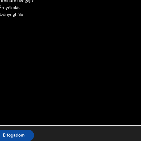
Eltolható üvegajtó
Árnyékolás
Szúnyogháló
Elfogadom