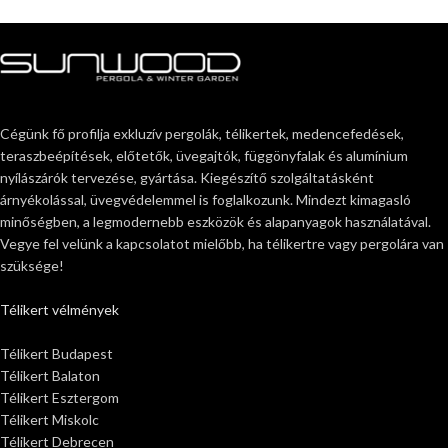
Cégünk fő profilja exkluzív pergolák, télikertek, medencefedések,
teraszbeépítések, előtetők, üvegajtók, függönyfalak és alumínium
nyílászárók tervezése, gyártása. Kiegészítő szolgáltatásként
árnyékolással, üvegvédelemmel is foglalkozunk. Mindezt kimagasló
minőségben, a legmodernebb eszközök és alapanyagok használatával.
Vegye fel velünk a kapcsolatot mielőbb, ha télikertre vagy pergolára van
szüksége!
Télikert vélmények
Télikert Budapest
Télikert Balaton
Télikert Esztergom
Télikert Miskolc
Télikert Debrecen