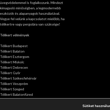
üvegvédelemmel is foglalkozunk. Mindezt
kimagasló minőségben, a legmodernebb
eszközök és alapanyagok használatával.
Vegye fel velünk a kapcsolatot mielőbb, ha
télikertre vagy pergolára van szüksége!
Télikert vélmények
Télikert Budapest
Télikert Balaton
Télikert Esztergom
Télikert Miskolc
Télikert Debrecen
Télikert Győr
Télikert Székesfehérvár
Télikert Veszprém
Télikert Szeged
Télikert Balatonfüred
Télikert Siófok
Télikert Sopron
Sütiket használu