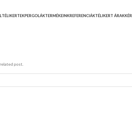
L
TÉLIKERTEK
PERGOLÁK
TERMÉKEINK
REFERENCIÁK
TÉLIKERT ÁRAK
KÉR
related post.