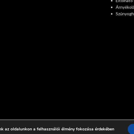
Eltolható
Árnyékol
Szúnyogh
nk az oldalunkon a felhasználói élmény fokozása érdekében