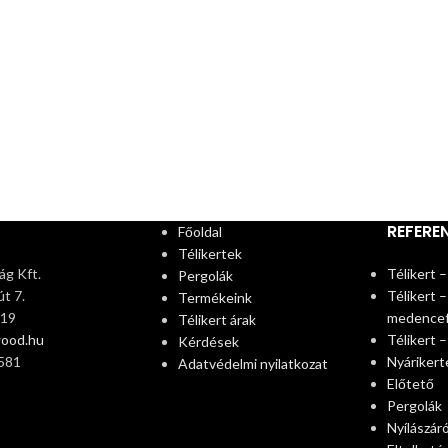
REFERE
Főoldal
Télikertek
g Kft.
Télikert –
Pergolák
t 7.
Télikert –
Termékeink
319
medence
Télikert árak
wood.hu
Télikert 
Kérdések
581
Nyárikert
Adatvédelmi nyilatkozat
Előtető
Pergolák
Nyílászár