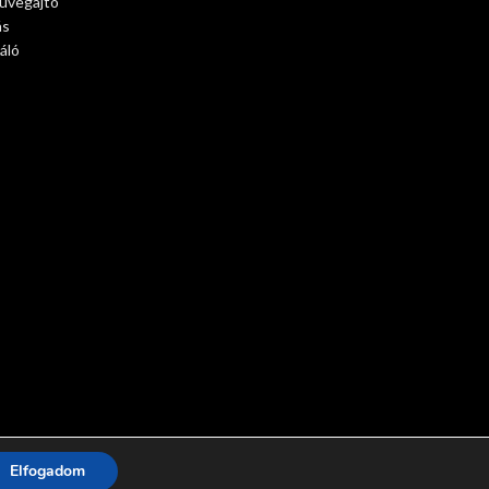
 üvegajtó
ás
áló
Elfogadom