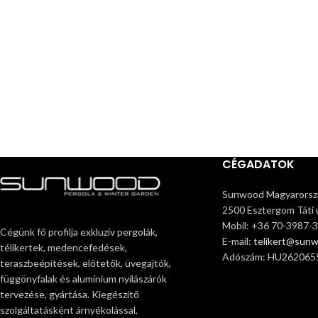
CÉGADATOK
Sunwood Magyarorszá
2500 Esztergom Táti ú
Mobil: +36 70-3987-
Cégünk fő profilja exkluzív pergolák,
E-mail:
telikert@sun
télikertek, medencefedések,
Adószám: HU262065
teraszbeépítések, előtetők, üvegajtók,
függönyfalak és alumínium nyílászárók
tervezése, gyártása. Kiegészítő
szolgáltatásként árnyékolással,