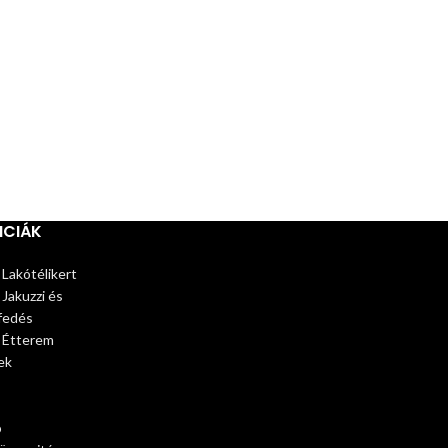
NCIÁK
 Lakótélikert
 Jakuzzi és
fedés
– Étterem
ek
ó