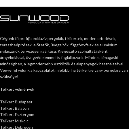
Cégünk fő profilja exkluzív pergolák, télikertek, medencefedések,
teraszbeépítések, előtetők, üvegajtók, függönyfalak és alumínium
nyílászárók tervezése, gyártása. Kiegészítő szolgáltatásként
árnyékolással, üvegvédelemmel is foglalkozunk. Mindezt kimagasló
minőségben, a legmodernebb eszközök és alapanyagok használatával.
Vegye fel velünk a kapcsolatot mielőbb, ha télikertre vagy pergolára van
szüksége!
Télikert vélmények
Télikert Budapest
Télikert Balaton
Télikert Esztergom
Télikert Miskolc
Télikert Debrecen