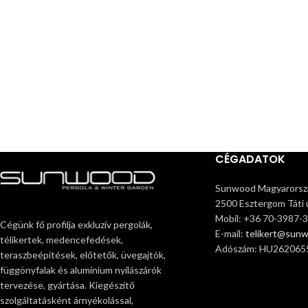
CÉGADATOK
Sunwood Magyarorszá
2500 Esztergom Táti ú
Mobil: +36 70-3987-
Cégünk fő profilja exkluzív pergolák,
E-mail:
telikert@sun
télikertek, medencefedések,
Adószám: HU262065
teraszbeépítések, előtetők, üvegajtók,
függönyfalak és alumínium nyílászárók
tervezése, gyártása. Kiegészítő
szolgáltatásként árnyékolással,