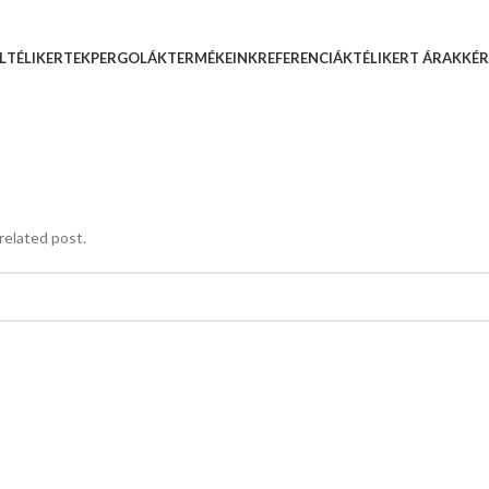
L
TÉLIKERTEK
PERGOLÁK
TERMÉKEINK
REFERENCIÁK
TÉLIKERT ÁRAK
KÉR
related post.