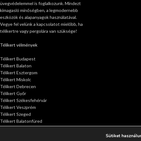
üvegvédelemmel is foglalkozunk. Mindezt
kimagasló minőségben, a legmodernebb
eszközök és alapanyagok használatával.
Vegye fel velünk a kapcsolatot mielőbb, ha
télikertre vagy pergolára van szüksége!
Télikert vélmények
Télikert Budapest
Télikert Balaton
Télikert Esztergom
Télikert Miskolc
Télikert Debrecen
Télikert Győr
Télikert Székesfehérvár
Télikert Veszprém
Télikert Szeged
Télikert Balatonfüred
Télikert Siófok
Télikert Sopron
Sütiket használu