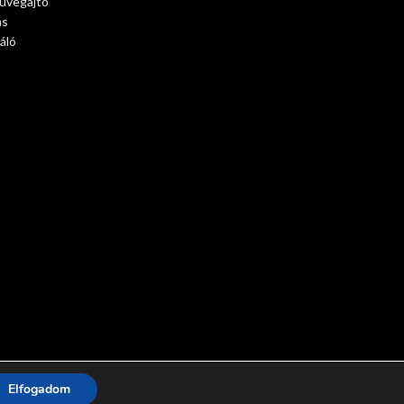
 üvegajtó
ás
áló
Elfogadom