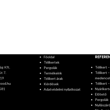
REFERE
Főoldal
Télikertek
g Kft.
Télikert –
Pergolák
t 7.
Télikert –
Termékeink
319
medence
Télikert árak
wood.hu
Télikert 
Kérdések
581
Nyárikert
Adatvédelmi nyilatkozat
Előtető
Pergolák
Nyílászár