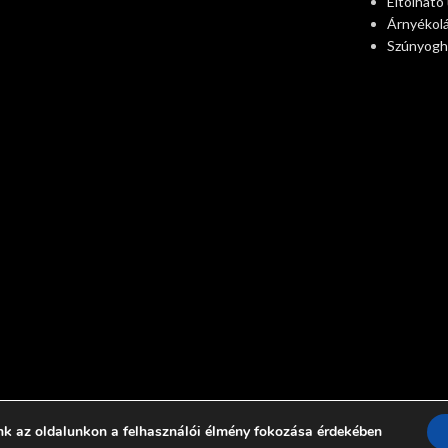
Eltolható
Árnyékol
Szúnyogh
nk az oldalunkon a felhasználói élmény fokozása érdekében