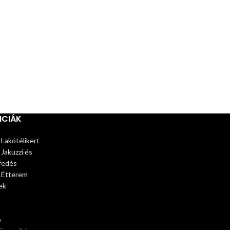
NCIÁK
 Lakótélikert
 Jakuzzi és
fedés
– Étterem
ek
ó