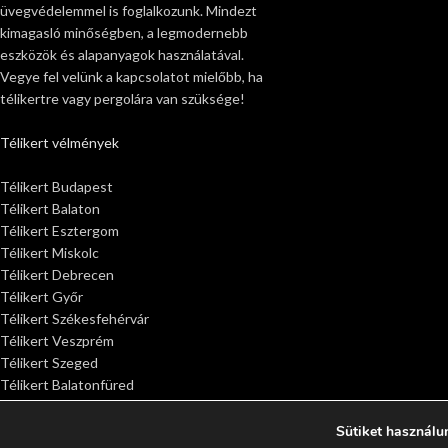
üvegvédelemmel is foglalkozunk. Mindezt
kimagasló minőségben, a legmodernebb
eszközök és alapanyagok használatával.
Vegye fel velünk a kapcsolatot mielőbb, ha
télikertre vagy pergolára van szüksége!
Télikert vélmények
Télikert Budapest
Télikert Balaton
Télikert Esztergom
Télikert Miskolc
Télikert Debrecen
Télikert Győr
Télikert Székesfehérvár
Télikert Veszprém
Télikert Szeged
Télikert Balatonfüred
Télikert Siófok
Télikert Sopron
Sütiket használu