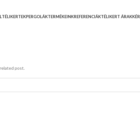
L
TÉLIKERTEK
PERGOLÁK
TERMÉKEINK
REFERENCIÁK
TÉLIKERT ÁRAK
KÉR
related post.