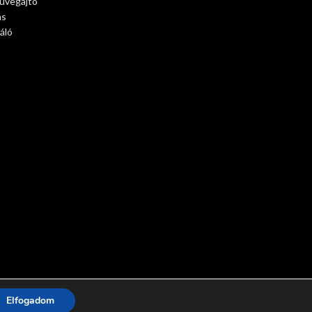
 üvegajtó
ás
áló
Elfogadom