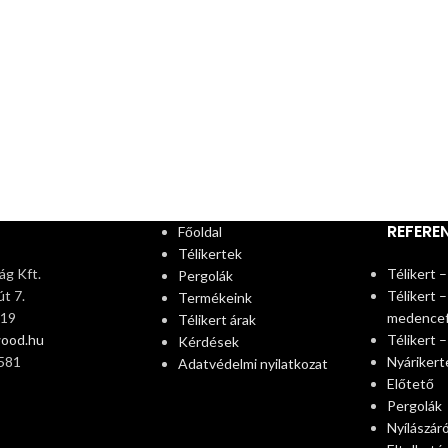
REFERE
Főoldal
Télikertek
g Kft.
Télikert –
Pergolák
t 7.
Télikert –
Termékeink
319
medence
Télikert árak
wood.hu
Télikert 
Kérdések
581
Nyárikert
Adatvédelmi nyilatkozat
Előtető
Pergolák
Nyílászár