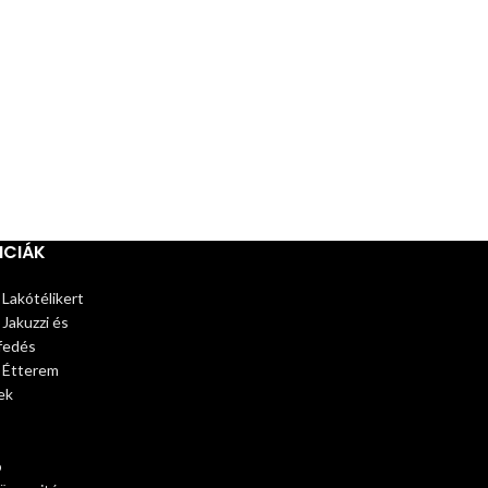
NCIÁK
 Lakótélikert
 Jakuzzi és
fedés
– Étterem
ek
ó