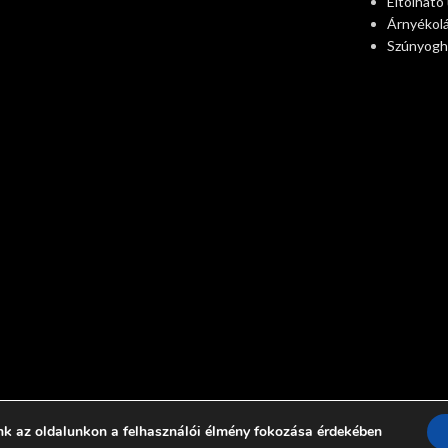
Eltolható
Árnyékol
Szúnyogh
nk az oldalunkon a felhasználói élmény fokozása érdekében