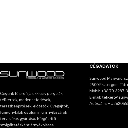
CÉGADATOK
Sunwood Magyarorszá
2500 Esztergom Táti ú
Mobil: +36 70-3987-
Cégünk fő profilja exkluzív pergolák,
E-mail:
telikert@sun
télikertek, medencefedések,
Adószám: HU262065
teraszbeépítések, előtetők, üvegajtók,
függönyfalak és alumínium nyílászárók
tervezése, gyártása. Kiegészítő
szolgáltatásként árnyékolással,